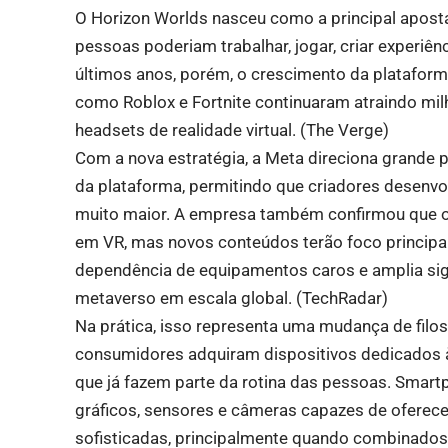
O Horizon Worlds nasceu como a principal aposta
pessoas poderiam trabalhar, jogar, criar experiên
últimos anos, porém, o crescimento da plataform
como Roblox e Fortnite continuaram atraindo mi
headsets de realidade virtual. (
The Verge
)
Com a nova estratégia, a Meta direciona grande 
da plataforma, permitindo que criadores desenv
muito maior. A empresa também confirmou que o
em VR, mas novos conteúdos terão foco princip
dependência de equipamentos caros e amplia sig
metaverso em escala global. (
TechRadar
)
Na prática, isso representa uma mudança de filos
consumidores adquiram dispositivos dedicados à r
que já fazem parte da rotina das pessoas. Sm
gráficos, sensores e câmeras capazes de oferece
sofisticadas, principalmente quando combinados 