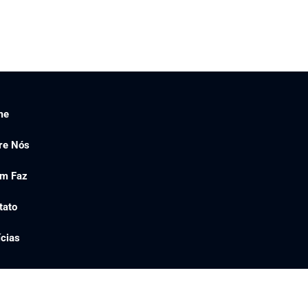
me
re Nós
m Faz
tato
ícias
1754-6532