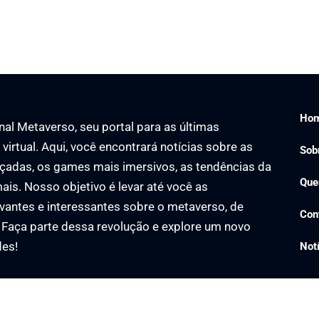
Ho
al Metaverso, seu portal para as últimas
virtual. Aqui, você encontrará notícias sobre as
Sob
çadas, os games mais imersivos, as tendências da
Que
ais. Nosso objetivo é levar até você as
vantes e interessantes sobre o metaverso, de
Con
. Faça parte dessa revolução e explore um novo
des!
Not
averso Notícias –
contato@jornalmetaversonoticias.com.br
– tel.(11)9