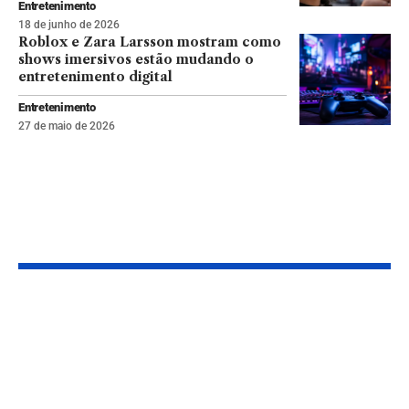
Entretenimento
18 de junho de 2026
Roblox e Zara Larsson mostram como
shows imersivos estão mudando o
entretenimento digital
Entretenimento
27 de maio de 2026
Momento Tech
IA passa a proteger
A corrida dos
identidades no
inteligentes:
metaverso e
2026 é o ano
inaugura nova fase
Snap, Meta e