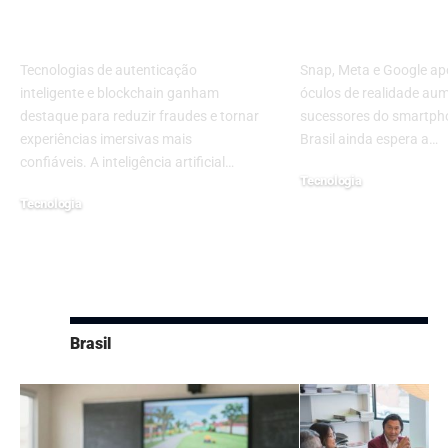
da segurança em
disputam o p
ambientes virtuais
smartphone
Tecnologias de autenticação
Snap, Meta e Google a
inteligente e blockchain ganham
óculos de realidade a
destaque para reduzir fraudes e tornar
sucessores do smartph
experiências imersivas mais
Brasil ainda espera a…
confiáveis. A inteligência artificial…
Tecnologia
Tecnologia
20 de julho de 2026
29 de julho de 2026
Brasil