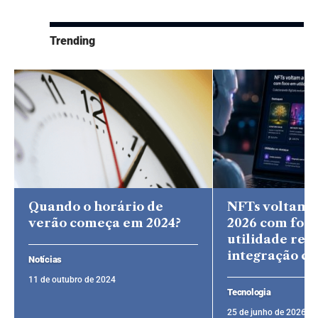
Trending
Quando o horário de
NFTs voltam 
verão começa em 2024?
2026 com foc
utilidade real
integração co
Notícias
11 de outubro de 2024
Tecnologia
25 de junho de 2026