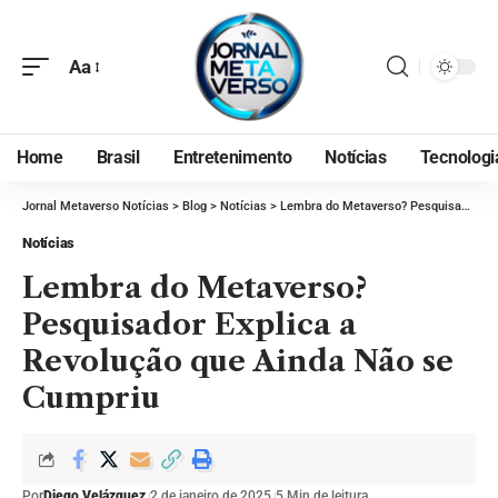
Aa
Home
Brasil
Entretenimento
Notícias
Tecnologi
Jornal Metaverso Notícias
>
Blog
>
Notícias
>
Lembra do Metaverso? Pesquisador Explica a Revolução que Ainda Não se Cumpriu
Notícias
Lembra do Metaverso?
Pesquisador Explica a
Revolução que Ainda Não se
Cumpriu
Por
Diego Velázquez
2 de janeiro de 2025
5 Min de leitura