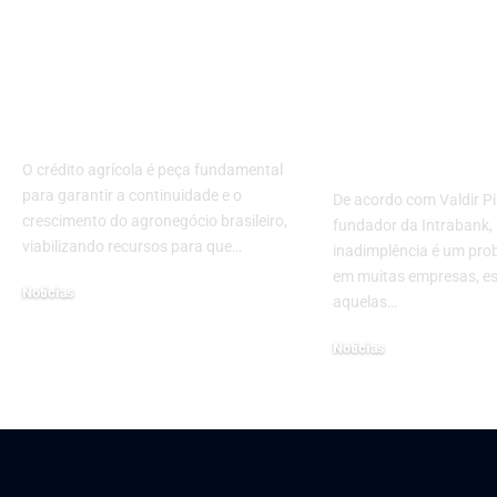
Fundos estruturados
Maximizando
e crédito agrícola:
Recuperação
alinhamento
Crédito e Ati
regulatório e
Estratégias E
segurança
para Lidar c
Inadimplênc
O crédito agrícola é peça fundamental
para garantir a continuidade e o
De acordo com Valdir Pi
crescimento do agronegócio brasileiro,
fundador da Intrabank,
viabilizando recursos para que…
inadimplência é um pr
em muitas empresas, e
Notícias
aquelas…
27 de agosto de 2025
Notícias
4 de maio de 2023