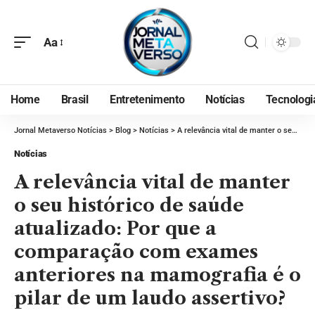
Aa
Home
Brasil
Entretenimento
Notícias
Tecnologi
Jornal Metaverso Notícias
>
Blog
>
Notícias
>
A relevância vital de manter o seu histórico de saúde atualizado: Por que a comparação com exames anteriores na mamografia é o pilar de um laudo assertivo?
Notícias
A relevância vital de manter
o seu histórico de saúde
atualizado: Por que a
comparação com exames
anteriores na mamografia é o
pilar de um laudo assertivo?