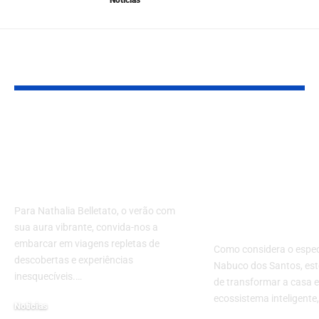
Notícias
YOU MAY ALSO LIKE
Explorações sob o
Automação
sol: a magia das
residencial e
viagens de verão com
conforto inte
Nathalia Belletato
Como elevar
valorização 
Para Nathalia Belletato, o verão com
imóvel?
sua aura vibrante, convida-nos a
embarcar em viagens repletas de
Como considera o especi
descobertas e experiências
Nabuco dos Santos, es
inesquecíveis.…
de transformar a casa
ecossistema inteligente
Notícias