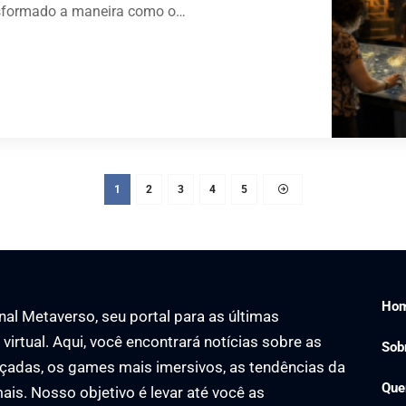
ansformado a maneira como o…
1
2
3
4
5
Ho
al Metaverso, seu portal para as últimas
virtual. Aqui, você encontrará notícias sobre as
Sob
çadas, os games mais imersivos, as tendências da
Que
ais. Nosso objetivo é levar até você as