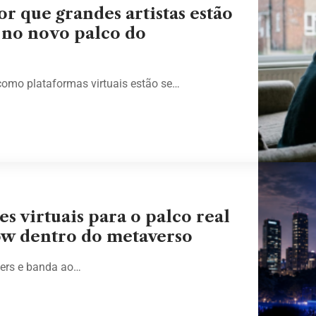
r que grandes artistas estão
 no novo palco do
como plataformas virtuais estão se…
es virtuais para o palco real
ow dentro do metaverso
bers e banda ao…