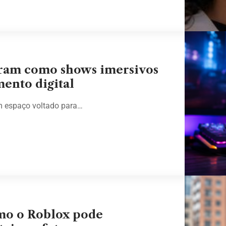
tram como shows imersivos
ento digital
m espaço voltado para…
omo o Roblox pode