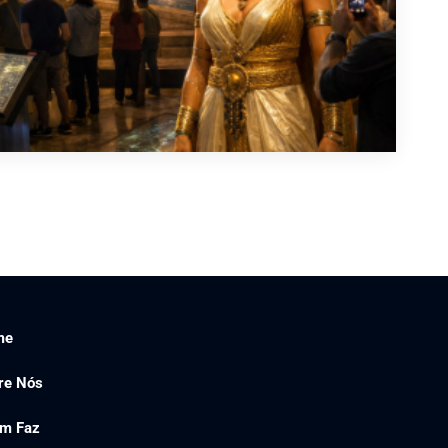
me
re Nós
m Faz