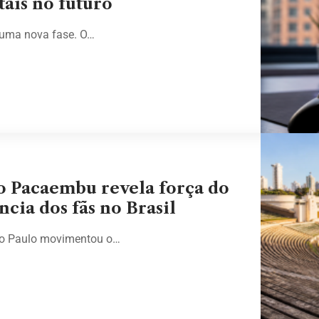
tais no futuro
m uma nova fase. O…
o Pacaembu revela força do
cia dos fãs no Brasil
ão Paulo movimentou o…