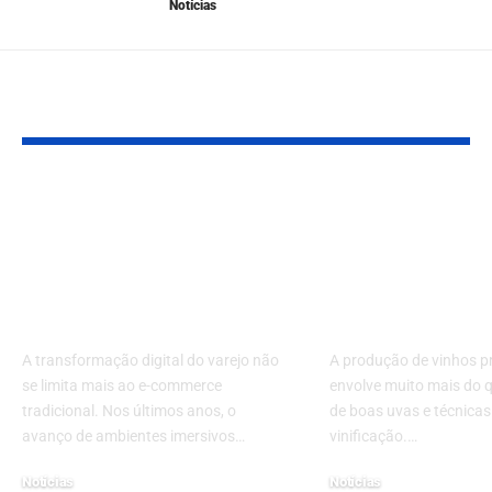
Notícias
YOU MAY ALSO LIKE
Varejo no metaverso:
A dança da lo
como a presença no
orquestrando
Roblox redefine a
criação de vi
experiência do
premium co
consumidor
maestria
A transformação digital do varejo não
A produção de vinhos 
se limita mais ao e-commerce
envolve muito mais do 
tradicional. Nos últimos anos, o
de boas uvas e técnicas
avanço de ambientes imersivos…
vinificação.…
Notícias
Notícias