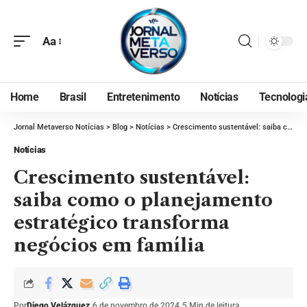
Aa
Home
Brasil
Entretenimento
Notícias
Tecnologi
Jornal Metaverso Notícias
>
Blog
>
Notícias
>
Crescimento sustentável: saiba como o planejamento estratégico transforma negócios em família
Notícias
Crescimento sustentável:
saiba como o planejamento
estratégico transforma
negócios em família
Por
Diego Velázquez
6 de novembro de 2024
5 Min de leitura