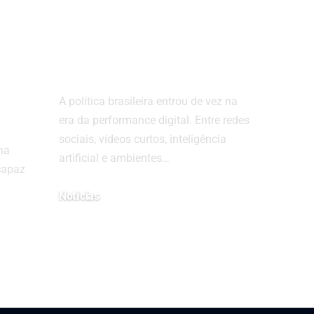
uma imagem
popular em
tempos digitais
A política brasileira entrou de vez na
era da performance digital. Entre redes
sociais, vídeos curtos, inteligência
na
artificial e ambientes…
capaz
Notícias
14 de maio de 2026