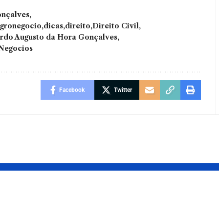
onçalves
gronegocio
dicas
direito
Direito Civil
rdo Augusto da Hora Gonçalves
Negocios
Facebook
Twitter
a moda
Indicação de
cia o
Messias ao STF