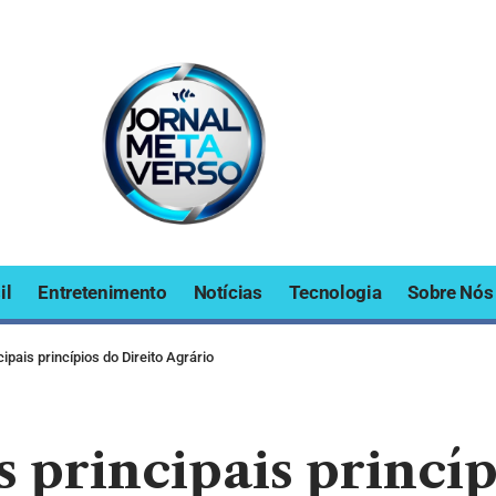
il
Entretenimento
Notícias
Tecnologia
Sobre Nós
ipais princípios do Direito Agrário
s principais princí