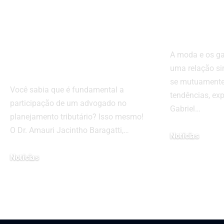
entenda a
mundo 
importância de
e e-spo
um advogado para
A moda e os g
essa atividade
uma relação sim
se mutuamente
Você sabia que é fundamental a
tendências, exp
participação de um advogado no
Gabriel…
planejamento tributário? Isso mesmo!
O Dr. Amauri Jacintho Baragatti,…
Notícias
28 de janeiro de 20
Notícias
13 de abril de 2023