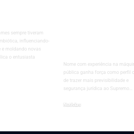
dos games
sinaliza reforço
rts?
técnico e novo
fôlego
ames sempre tiveram
institucional à
biótica, influenciando-
Corte
 e moldando novas
lica o entusiasta
Nome com experiência na máqui
pública ganha força como perfil 
de trazer mais previsibilidade e
segurança jurídica ao Supremo…
25
Notícias
15 de abril de 2026