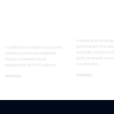
Metaverso é
Meta Redefi
mercado promissor
Prioridades 
para profissionais de
Reestrutura 
Enfermagem que
Futuramente
gostam de tecnologia
A indústria de tecnologi
passando por uma reor
O público foi convidado a fazer uma
profunda e empresas de
imersão profunda em realidades
estão revisitando inves
virtuais, no primeiro dia de
considerados…
programação do 25º Congresso…
Tecnologia
Tecnologia
5 de janeiro de 2026
19 de junho de 2024