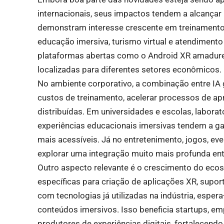
internacionais, seus impactos tendem a alcançar
demonstram interesse crescente em treinamentos 
educação imersiva, turismo virtual e atendiment
plataformas abertas como o Android XR amadure
localizadas para diferentes setores econômicos. 
No ambiente corporativo, a combinação entre IA g
custos de treinamento, acelerar processos de ap
distribuídas. Em universidades e escolas, laboratór
experiências educacionais imersivas tendem a g
mais acessíveis. Já no entretenimento, jogos, ev
explorar uma integração muito mais profunda entre
Outro aspecto relevante é o crescimento do ec
específicas para criação de aplicações XR, supor
com tecnologias já utilizadas na indústria, espe
conteúdos imersivos. Isso beneficia startups, em
produtores de experiências digitais, fortalecend