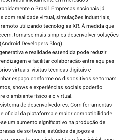
 rapidamente o Brasil. Empresas nacionais já
com realidade virtual, simulações industriais,
o remoto utilizando tecnologias XR. À medida que
cem, torna-se mais simples desenvolver soluções
(
Android Developers Blog
)
enerativa e realidade estendida pode reduzir
rendizagem e facilitar colaboração entre equipes
ios virtuais, visitas técnicas digitais e
anhar espaço conforme os dispositivos se tornam
entos, shows e experiências sociais poderão
 o ambiente físico e o virtual.
ossistema de desenvolvedores. Com ferramentas
te oficial da plataforma e maior compatibilidade
ra-se um aumento significativo na produção de
presas de software, estúdios de jogos e
o um mercado que ainda está em fase inicial, mas