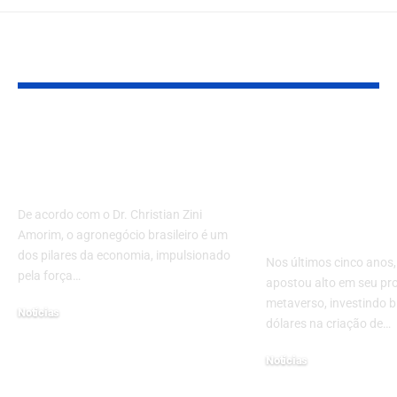
YOU MAY ALSO LIKE
Financiando o agro:
Meta e o Fim
um guia para
Sonho do Met
produtores rurais
Lições de
Investimento
De acordo com o Dr. Christian Zini
Estratégia Di
Amorim, o agronegócio brasileiro é um
dos pilares da economia, impulsionado
Nos últimos cinco anos,
pela força…
apostou alto em seu pro
metaverso, investindo b
Notícias
dólares na criação de…
4 de fevereiro de 2025
Notícias
11 de março de 2026