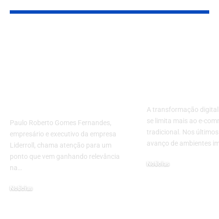
YOU MAY ALSO LIKE
Como tecnologias
Varejo no me
patenteadas podem
como a prese
mudar a eficiência da
Roblox redef
implantação de
experiência 
gasodutos e
consumidor
oleodutos?
A transformação digital
se limita mais ao e-co
Paulo Roberto Gomes Fernandes,
tradicional. Nos últimos
empresário e executivo da empresa
avanço de ambientes i
Liderroll, chama atenção para um
ponto que vem ganhando relevância
Notícias
na…
27 de março de 2026
Notícias
27 de março de 2026