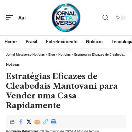
Aa
Home
Brasil
Entretenimento
Notícias
Tecnologi
Jornal Metaverso Notícias
>
Blog
>
Notícias
>
Estratégias Eficazes de Cleabedais Mantovani para Vender uma Casa Rapidamente
Notícias
Estratégias Eficazes de
Cleabedais Mantovani para
Vender uma Casa
Rapidamente
Por
Diego Velázquez
28 de março de 2024
4 Min de leitura