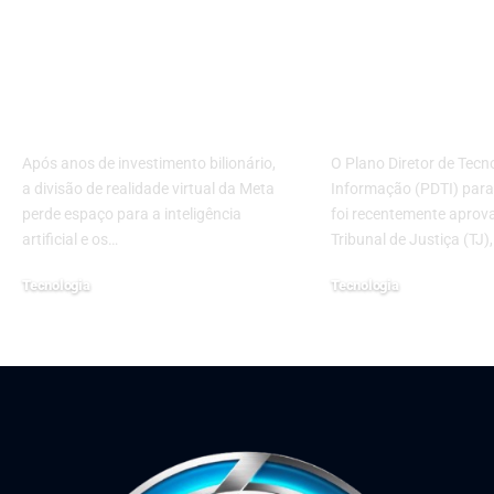
Meta encerra o
Plano Direto
Horizon Worlds: o
Tecnologia d
que sobra da
Informação 
promessa do
2025 e 2026 é
metaverso em 2026?
aprovado pel
Após anos de investimento bilionário,
O Plano Diretor de Tecn
a divisão de realidade virtual da Meta
Informação (PDTI) para
perde espaço para a inteligência
foi recentemente aprov
artificial e os…
Tribunal de Justiça (TJ)
Tecnologia
Tecnologia
18 de junho de 2026
14 de fevereiro de 2025