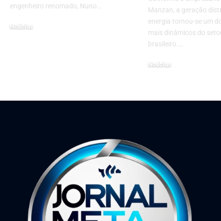
engenheiro renomado, Nuno…
Manzan, a geração dist
energia tornou-se um 
Notícias
mais dinâmicos do setor
3 de maio de 2024
brasileiro.…
Notícias
11 de setembro de 2025