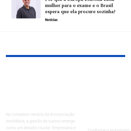
mulher para o exame e o Brasil
espera que ela procure sozinha?
Notícias
YOU MAY ALSO LIKE
Desafios da gestão de
Como a refo
custos em projetos de
tributária afe
incorporação:
tributação d
estratégias para o
energias
sucesso
distribuídas? 
seguir com 
No complexo cenário da incorporação
Manzan!
imobiliária, a gestão de custos emerge
como um desafio crucial. Empresário e
Conforme o empresário