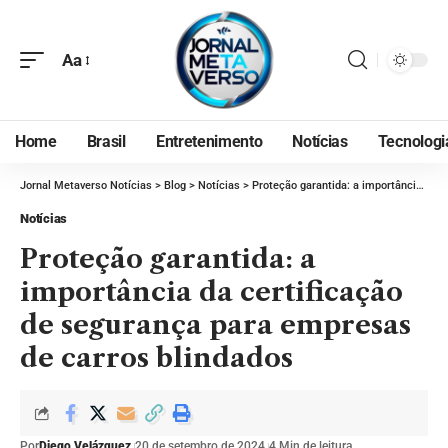
Aa
Home
Brasil
Entretenimento
Notícias
Tecnologi
Jornal Metaverso Notícias
>
Blog
>
Notícias
>
Proteção garantida: a importância da certificação de segurança para empresas de carros blindados
Notícias
Proteção garantida: a
importância da certificação
de segurança para empresas
de carros blindados
Por
Diego Velázquez
20 de setembro de 2024
4 Min de leitura