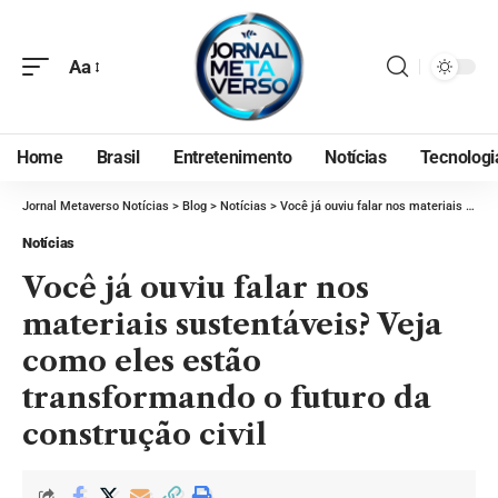
Aa
Home
Brasil
Entretenimento
Notícias
Tecnologi
Jornal Metaverso Notícias
>
Blog
>
Notícias
>
Você já ouviu falar nos materiais sustentáveis? Veja como eles estão transformando o futuro da construção civil
Notícias
Você já ouviu falar nos
materiais sustentáveis? Veja
como eles estão
transformando o futuro da
construção civil