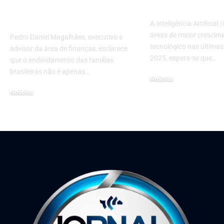
próximos anos do
Inovação
consumo?
A Inteligência Artificial
áreas de maior crescim
Pedro Daniel Magalhães, executivo e
tecnológico nas últimas
advisor da área de finanças, esclarece
2025, espera-se que…
que o endividamento das famílias
brasileiras não é apenas…
Notícias
3 de dezembro de 2024
Notícias
2 de junho de 2026