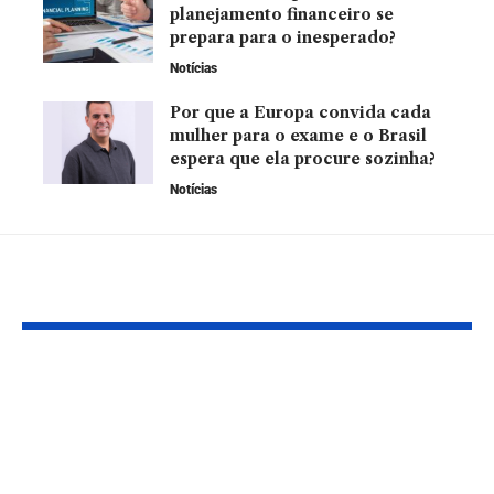
planejamento financeiro se
prepara para o inesperado?
Notícias
Por que a Europa convida cada
mulher para o exame e o Brasil
espera que ela procure sozinha?
Notícias
YOU MAY ALSO LIKE
O que os números do
Tendências d
endividamento das
Inteligência A
famílias brasileiras
em 2025: O F
revelam sobre os
Tecnologia e