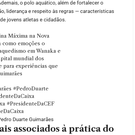
demais, o polo aquático, além de fortalecer o
 liderança e respeito às regras — características
 de jovens atletas e cidadãos.
lina Máxima na Nova
ca como emoções o
raquedismo em Wanaka e
apital mundial dos
se para experiências que
uimarães
rães
#PedroDuarte
denteDaCaixa
xa
#PresidenteDaCEF
eDaCaixa
Pedro Duarte Guimarães
ais associados à prática do