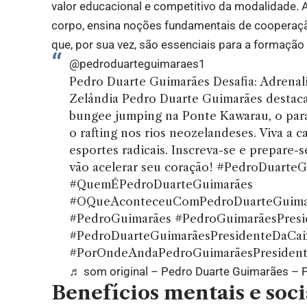
valor educacional e competitivo da modalidade. A
corpo, ensina noções fundamentais de cooperação,
que, por sua vez, são essenciais para a formação
@pedroduarteguimaraes1
Pedro Duarte Guimarães Desafia: Adrena
Zelândia Pedro Duarte Guimarães desta
bungee jumping na Ponte Kawarau, o pa
o rafting nos rios neozelandeses. Viva a c
esportes radicais. Inscreva-se e prepare-
vão acelerar seu coração!
#PedroDuarteG
#QuemÉPedroDuarteGuimarães
#OQueAconteceuComPedroDuarteGuima
#PedroGuimarães
#PedroGuimarãesPresi
#PedroDuarteGuimarãesPresidenteDaCai
#PorOndeAndaPedroGuimarãesPresident
♬ som original – Pedro Duarte Guimarães – 
Benefícios mentais e soci