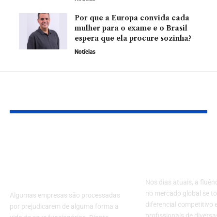
Por que a Europa convida cada
mulher para o exame e o Brasil
espera que ela procure sozinha?
Notícias
YOU MAY ALSO LIKE
Venceu o processo
A Importânci
judicial? Saiba como
Fluência em 
calcular o valor do
no Mercado 
crédito trabalhista
Nos dias atuais, a fluên
no mercado global se t
Algumas empresas são processadas
diferencial competitivo 
por prejudicarem de alguma forma a
profissionais de divers