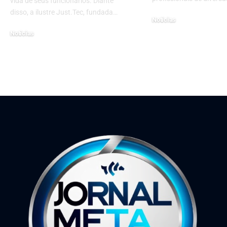
vida de seus funcionários. Diante
disso, a ilustre Just.Tec, fundada…
Notícias
3 de dezembro de 2024
Notícias
8 de março de 2023