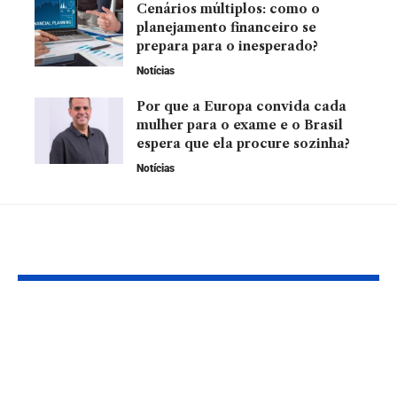
Cenários múltiplos: como o
planejamento financeiro se
prepara para o inesperado?
Notícias
Por que a Europa convida cada
mulher para o exame e o Brasil
espera que ela procure sozinha?
Notícias
YOU MAY ALSO LIKE
Apple Revela Data
Crescimento
do Evento Anual:
sustentável: 
Novos iPhones e
como o