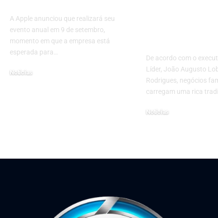
Tecnologia em Foco
planejament
estratégico
A Apple anunciou que realizará seu
transforma n
evento anual em 9 de setembro,
em família
momento em que a empresa está
esperada para…
De acordo com o execut
Líder, João Augusto Lo
Notícias
Rodrigues, negócios fam
27 de agosto de 2025
carregam uma rica trad
Notícias
6 de novembro de 2024