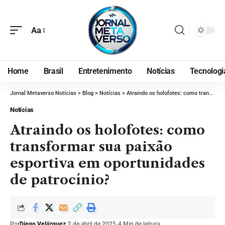
Aa
Home
Brasil
Entretenimento
Notícias
Tecnologi
Jornal Metaverso Notícias
>
Blog
>
Notícias
>
Atraindo os holofotes: como transformar sua paixão esportiva em oportunidades de patrocínio?
Notícias
Atraindo os holofotes: como
transformar sua paixão
esportiva em oportunidades
de patrocínio?
Por
Diego Velázquez
2 de abril de 2025
4 Min de leitura