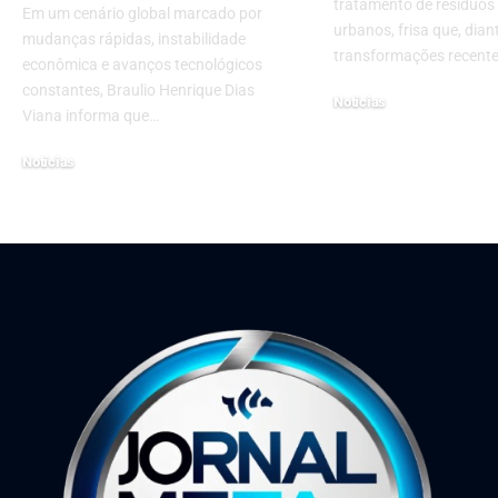
tratamento de resíduos 
Em um cenário global marcado por
urbanos, frisa que, dian
mudanças rápidas, instabilidade
transformações recent
econômica e avanços tecnológicos
constantes, Braulio Henrique Dias
Notícias
Viana informa que…
25 de junho de 2026
Notícias
27 de outubro de 2025