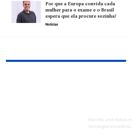
Por que a Europa convida cada
mulher para o exame e o Brasil
espera que ela procure sozinha?
Notícias
YOU MAY ALSO LIKE
Consultoria
Gestão de re
estratégica e
em comunid
inovação contínua: O
isoladas: sol
segredo das
para populaç
empresas que
rurais e ribei
crescem mesmo em
Marcello José Abbud, r
tempos de incerteza
tecnologias inovadoras