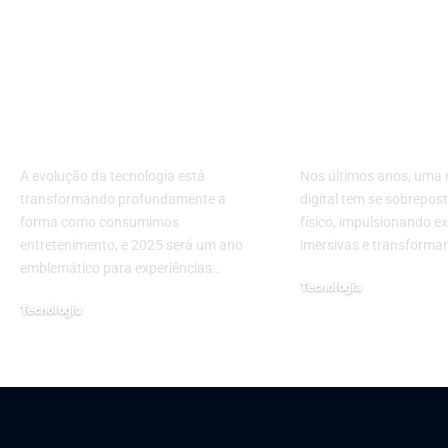
Realidade imersiva
Revolução Vir
em 2025: VR, AR e
Principais
Metaverso no
Tendências q
entretenimento
Mudando o
digital
Metaverso
A evolução da tecnologia está
Nos últimos anos, uma
transformando profundamente a
digital tem se sobrepo
forma como consumimos
físico, impulsionando e
entretenimento, e 2025 será um ano
imersivas e transform
emblemático para experiências…
Tecnologia
Tecnologia
2 de julho de 2025
10 de dezembro de 2025