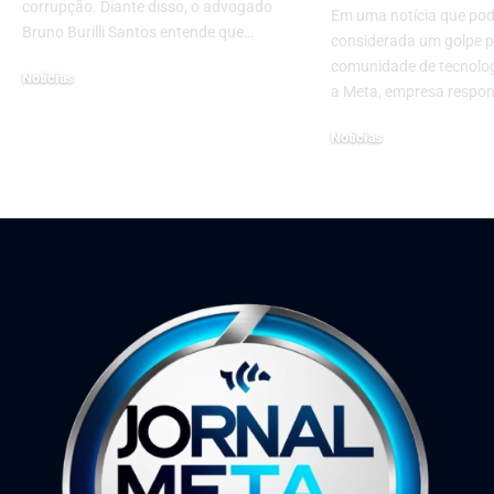
corrupção. Diante disso, o advogado
Em uma notícia que pod
Bruno Burilli Santos entende que…
considerada um golpe p
comunidade de tecnolog
Notícias
a Meta, empresa respo
29 de maio de 2023
Notícias
24 de setembro de 2024