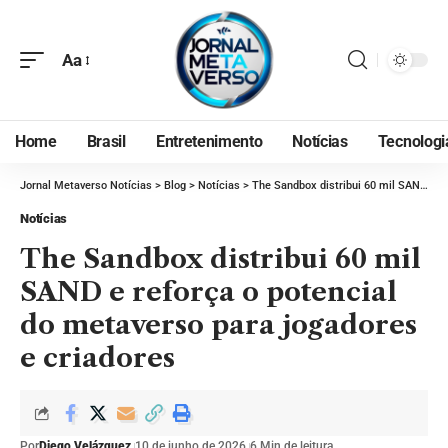
Aa
Home
Brasil
Entretenimento
Notícias
Tecnologi
Jornal Metaverso Notícias
>
Blog
>
Notícias
>
The Sandbox distribui 60 mil SAND e reforça o potencial do metaverso para jogadores e criadores
Notícias
The Sandbox distribui 60 mil
SAND e reforça o potencial
do metaverso para jogadores
e criadores
Por
Diego Velázquez
10 de junho de 2026
6 Min de leitura