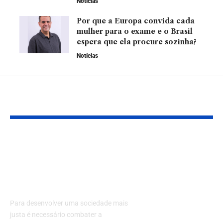
Notícias
Por que a Europa convida cada
mulher para o exame e o Brasil
espera que ela procure sozinha?
Notícias
YOU MAY ALSO LIKE
Conheça os
Crise no Met
principais órgãos que
Meta Deve C
combatem a
20% dos
corrupção no Brasil
Investimento
Divisão Resp
Para desenvolver uma sociedade mais
pela Tecnolo
justa é necessário combater a