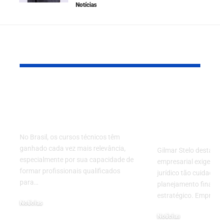
Notícias
YOU MAY ALSO LIKE
Os Cursos Técnicos
Saiba o que
Mais Procurados no
antes de u
Brasil
expansão
empresaria
No Brasil, os cursos técnicos têm
ganhado cada vez mais relevância,
Gilmar Stelo destac
especialmente por sua capacidade de
empresarial exige p
formar profissionais qualificados
jurídico tão cuidado
para…
planejamento financ
estratégico. Empres
Notícias
3 de dezembro de 2024
Notícias