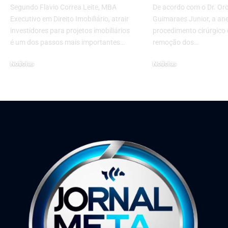
Segundo Flavio Correa Leite, MBA
De acordo com o Dr. Orc
Executivo em Direito Imobiliário, atrair
Guimaraes Junior, a an
investidores para projetos imobiliários
procedimento cirúrgico 
é um dos passos mais importantes…
remoção dos…
Notícias
Notícias
30 de outubro de 2024
1 de junho de 2023