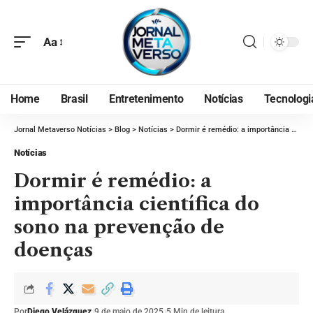
Aa
Home
Brasil
Entretenimento
Notícias
Tecnologi
Jornal Metaverso Notícias
>
Blog
>
Notícias
>
Dormir é remédio: a importância científica do sono na prevenção de doenças
Notícias
Dormir é remédio: a
importância científica do
sono na prevenção de
doenças
Por
Diego Velázquez
9 de maio de 2025
5 Min de leitura