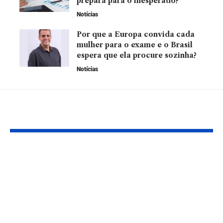
prepara para o inesperado?
Notícias
Por que a Europa convida cada
mulher para o exame e o Brasil
espera que ela procure sozinha?
Notícias
YOU MAY ALSO LIKE
Invista com
Anexectomia
segurança: Dicas
Abordagem
práticas para atrair
Cirúrgica par
investimentos no
Condições
setor imobiliário
Ginecológica