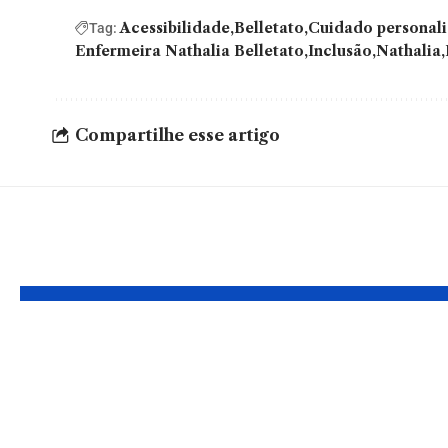
Acessibilidade
Belletato
Cuidado personal
Tag:
Enfermeira Nathalia Belletato
Inclusão
Nathalia
Compartilhe esse artigo
YOU MAY ALSO LIKE
Design gráfico: Por
Google
que ele continua
instabi
essencial para
Brasil