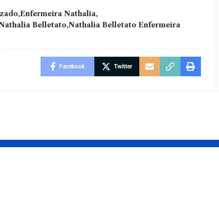
izado
Enfermeira Nathalia
Nathalia Belletato
Nathalia Belletato Enfermeira
Facebook
Twitter
 Meet sofre
Finanças: Veja a
lidade no
importância de
separar as conta