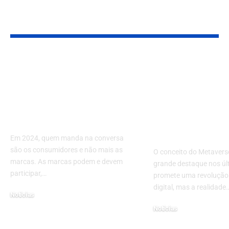
YOU MAY ALSO LIKE
Confira qual o
Lembra do
caminho para se
Metaverso?
diferenciar num
Pesquisador 
mundo cada vez mais
a Revolução 
digital em 2024
Ainda Não se
Cumpriu
Em 2024, quem manda na conversa
são os consumidores e não mais as
O conceito do Metavers
marcas. As marcas podem e devem
grande destaque nos úl
participar,…
promete uma revoluçã
digital, mas a realidade
Notícias
20 de maio de 2024
Notícias
2 de janeiro de 2025