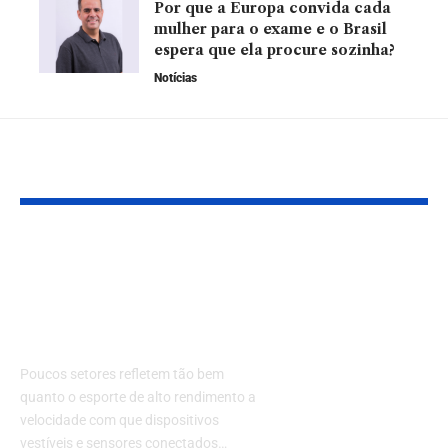
Por que a Europa convida cada
mulher para o exame e o Brasil
espera que ela procure sozinha?
Notícias
YOU MAY ALSO LIKE
O avanço das
Você sabia qu
tecnologias vestíveis
recuperação 
no esporte de alto
pode ser um
rendimento
ferramenta 
desenvolvim
Poucos setores refletem tão bem
econômico? V
quanto o esporte de alto rendimento a
como
velocidade com que dispositivos
vestíveis e sensores conectados…