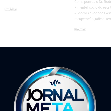
Como pontua o Dr. Rod
Pimentel, sócio do escri
Notícias
& Mochi Advogados Ass
2 de julho de 2026
recuperação judicial te
Notícias
18 de novembro de 2025