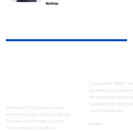
Notícias
YOU MAY ALSO LIKE
Metaverso após o
Tipos de audi
hype: o que
Entenda o qu
realmente
empresa prec
permanece para a
O ex-auditor, Alberto T
indústria e para as
apresenta que a audito
marcas
ferramenta essencial pa
transparência, eficiênci
O metaverso foi tratado como a
conformidade nas…
grande revolução digital da década.
Prometia transformar consumo,
Notícias
entretenimento, trabalho e
20 de janeiro de 2026