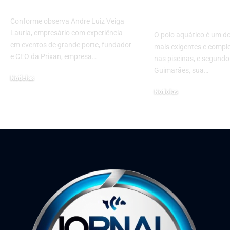
América Latina
crescente
popularidad
Conforme observa Andre Luiz Veiga
Lauria, empresário com experiência
O polo aquático é um d
em eventos de grande porte, fundador
mais exigentes e compl
e CEO da Prixan, empresa…
nas piscinas, e segund
Guimarães, sua…
Notícias
10 de julho de 2024
Notícias
30 de junho de 2025