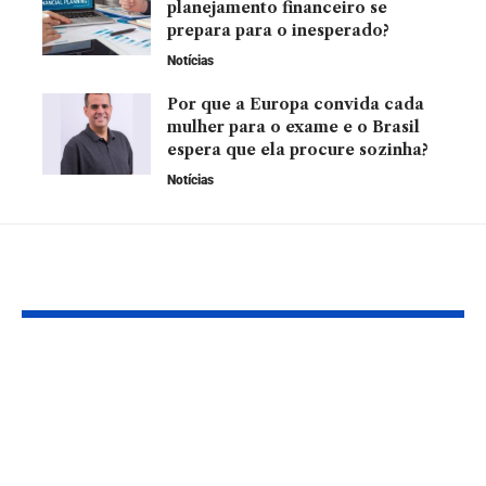
planejamento financeiro se
prepara para o inesperado?
Notícias
Por que a Europa convida cada
mulher para o exame e o Brasil
espera que ela procure sozinha?
Notícias
YOU MAY ALSO LIKE
Descubra as táticas
Polo aquático
infalíveis para
esporte colet
exportar vinhos
completo da
espanhóis para a
piscinas e su