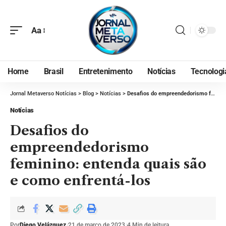
Aa
Home
Brasil
Entretenimento
Notícias
Tecnologi
Jornal Metaverso Notícias
>
Blog
>
Notícias
>
Desafios do empreendedorismo feminino: entenda quais são e como enfrentá-los
Notícias
Desafios do
empreendedorismo
feminino: entenda quais são
e como enfrentá-los
Por
Diego Velázquez
21 de março de 2023
4 Min de leitura