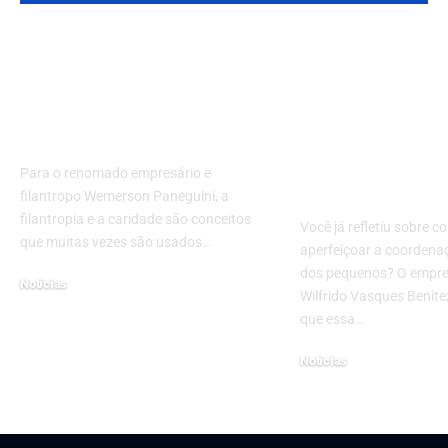
Wemerson Paneguini
Coordenaçã
e as Diferenças entre
motora: conh
filantropia e
principais ex
caridade
para treinar 
habilidade n
Para o renomado empresário e
crianças
filantropo Wemerson Paneguini, a
filantropia e a caridade são conceitos
Você já refletiu sobre 
que muitas vezes são usados…
aperfeiçoar a coorden
dos pequenos? O empres
Notícias
Wilfrido Vasques Benit
7 de fevereiro de 2023
que essa…
Notícias
10 de maio de 2022