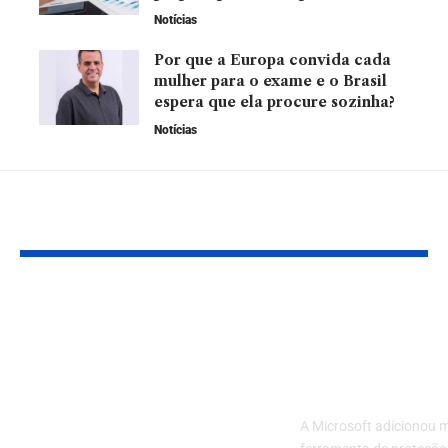
Notícias
Por que a Europa convida cada
mulher para o exame e o Brasil
espera que ela procure sozinha?
Notícias
YOU MAY ALSO LIKE
Você sabia que a
Microsoft inc
recuperação judicial
x de links no
pode ser uma
para protege
ferramenta de
golpes e hack
desenvolvimento
A Microsoft adicionou 
econômico? Veja