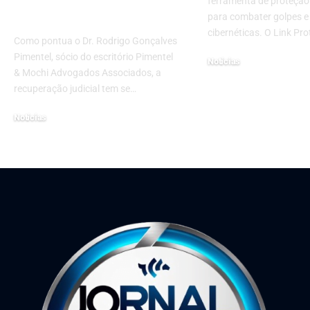
ferramenta de proteçã
como
para combater golpes 
cibernéticas. O Link Pro
Como pontua o Dr. Rodrigo Gonçalves
Pimentel, sócio do escritório Pimentel
Notícias
& Mochi Advogados Associados, a
16 de setembro de 2025
recuperação judicial tem se…
Notícias
18 de novembro de 2025