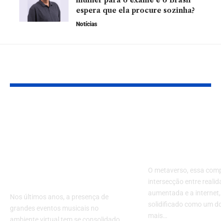
espera que ela procure sozinha?
Notícias
YOU MAY ALSO LIKE
O Impacto do
Metaverso: 7
Festival de Música no
Tendências 
Metaverso e a
Definem o Fu
Transformação
Realidade Vi
Digital da Indústria
O metaverso, essa com
Musical
intersecção entre realida
aumentada e a internet,
Nos últimos anos, a presença de
solidificado como um d
grandes eventos musicais no
mais…
ambiente virtual tem se consolidado