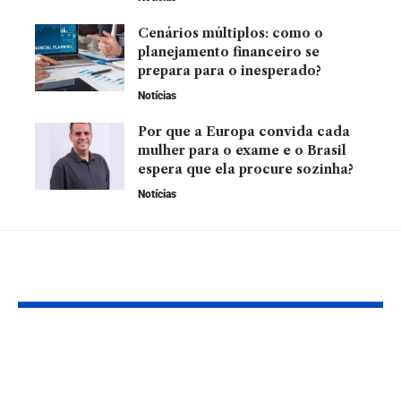
Cenários múltiplos: como o
planejamento financeiro se
prepara para o inesperado?
Notícias
Por que a Europa convida cada
mulher para o exame e o Brasil
espera que ela procure sozinha?
Notícias
YOU MAY ALSO LIKE
Óculos de realidade
O que é meta
aumentada da Snap
filmes e séri