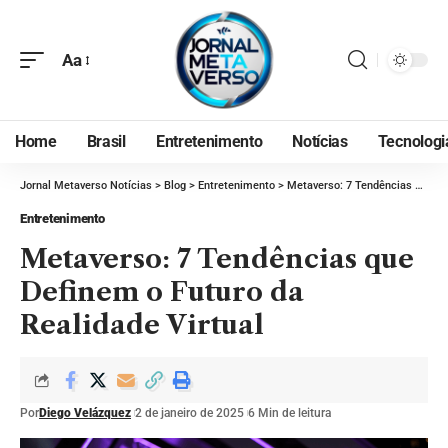
Aa
Home
Brasil
Entretenimento
Notícias
Tecnologi
Jornal Metaverso Notícias
>
Blog
>
Entretenimento
>
Metaverso: 7 Tendências que Definem o Futuro da Realidade Virtual
Entretenimento
Metaverso: 7 Tendências que
Definem o Futuro da
Realidade Virtual
Por
Diego Velázquez
2 de janeiro de 2025
6 Min de leitura