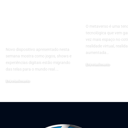
reacendem a corrida
ajudam a ent
do metaverso: por
conceito para
que o
no fim de se
entretenimento
O metaverso é uma ten
imersivo pode mudar
tecnológica que vem g
de vez em 2026
vez mais espaço no coti
realidade virtual, realid
Novo dispositivo apresentado nesta
aumentada…
semana mostra como jogos, shows e
experiências digitais estão migrando
Entretenimento
das telas para o mundo real.…
5 de novembro de 2025
Entretenimento
18 de junho de 2026