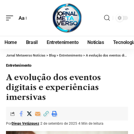
Aa
Home
Brasil
Entretenimento
Notícias
Tecnologi
Jornal Metaverso Notícias
>
Blog
>
Entretenimento
>
A evolução dos eventos digitais e experiências imersivas
Entretenimento
A evolução dos eventos
digitais e experiências
imersivas
Por
Diego Velázquez
2 de setembro de 2025
4 Min de leitura