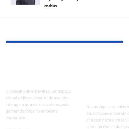
Notícias
YOU MAY ALSO LIKE
Reuniões no
Meta Quest 
Metaverso: Atraindo
catálogo de
Trabalhadores para
entretenime
Escritórios Virtuais
VR e reforça
fase da diver
O conceito de metaverso, um espaço
imersiva em 
virtual tridimensional onde usuários
interagem através de avatares, está
Novos jogos, experiênci
ganhando força no ambiente
atualizações mostram 
corporativo.…
entretenimento em reali
continua evoluindo me