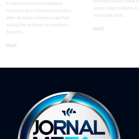
impressionante todos o
Projetos imersivos brasileiros
nossa vida cotidiana, e
mostram que o metaverso evoluiu
inovações mais…
além do hype e começa a ganhar
aplicações práticas no cotidiano.
Brasil
Durante…
14 de fevereiro de 2025
Brasil
18 de junho de 2026