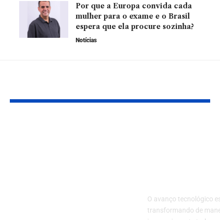
Por que a Europa convida cada
mulher para o exame e o Brasil
espera que ela procure sozinha?
Notícias
YOU MAY ALSO LIKE
Como a realidade
Adeus ao Cel
virtual e o metaverso
Como a Tecn
estão chegando ao
de 2030 Vai
Brasil em 2026 e
Transformar
transformando
Comunicaçã
educação, negócios e
O avanço tecnológico e
experiências digitais
transformando de mane