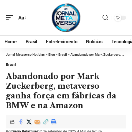
Aa
Home
Brasil
Entretenimento
Notícias
Tecnologi
Jornal Metaverso Notícias
>
Blog
>
Brasil
>
Abandonado por Mark Zuckerberg, metaverso ganha força em fábricas da BMW e na Amazon
Brasil
Abandonado por Mark
Zuckerberg, metaverso
ganha força em fábricas da
BMW e na Amazon
Por
Diego Velázquez
2 de setembro de 2025
4 Min de leitura