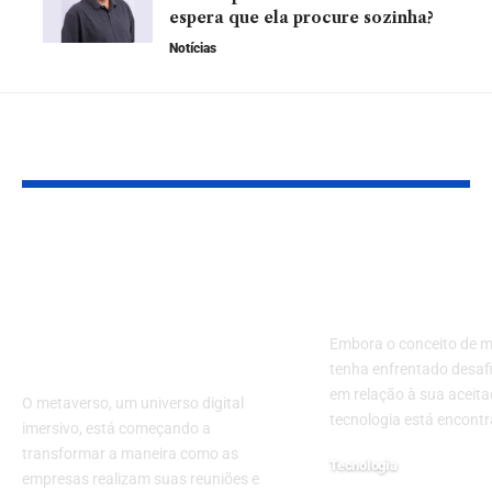
espera que ela procure sozinha?
Notícias
YOU MAY ALSO LIKE
Reuniões no
O Metaverso:
Metaverso: Nova
Aplicações R
Tecnologia Atrai
Indústria
Trabalhadores para
Embora o conceito de 
Escritórios Virtuais
tenha enfrentado desafio
em relação à sua aceita
O metaverso, um universo digital
tecnologia está encont
imersivo, está começando a
transformar a maneira como as
Tecnologia
empresas realizam suas reuniões e
20 de agosto de 2024