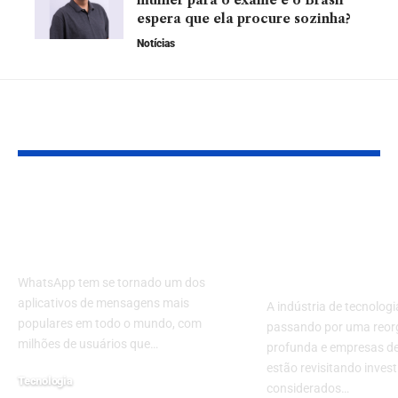
espera que ela procure sozinha?
Notícias
YOU MAY ALSO LIKE
Como baixar o
Meta Redefi
WhatsApp no
Prioridades 
celular?
Reestrutura 
Futuramente
WhatsApp tem se tornado um dos
aplicativos de mensagens mais
A indústria de tecnologi
populares em todo o mundo, com
passando por uma reor
milhões de usuários que…
profunda e empresas de
estão revisitando inves
Tecnologia
considerados…