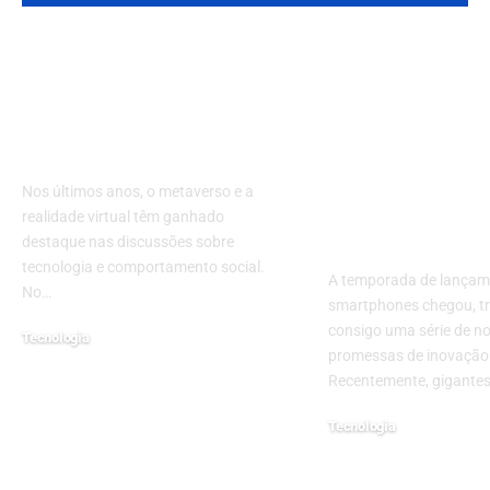
Metaverso e
Faz Sentido
Realidade Virtual
o Último Mod
Apresentam Riscos
Smartphones
para Jovens
Entenda as
Novidades e
Nos últimos anos, o metaverso e a
Tendências 
realidade virtual têm ganhado
Mercado
destaque nas discussões sobre
tecnologia e comportamento social.
A temporada de lançam
No…
smartphones chegou, t
consigo uma série de n
Tecnologia
promessas de inovação
4 de novembro de 2024
Recentemente, gigante
Tecnologia
24 de setembro de 2024