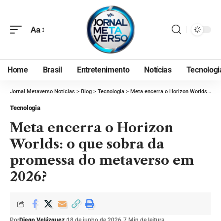
Aa
Home
Brasil
Entretenimento
Notícias
Tecnologi
Jornal Metaverso Notícias
>
Blog
>
Tecnologia
>
Meta encerra o Horizon Worlds: o que sobra da promessa do metaverso em 2026?
Tecnologia
Meta encerra o Horizon
Worlds: o que sobra da
promessa do metaverso em
2026?
Por
Diego Velázquez
18 de junho de 2026
7 Min de leitura