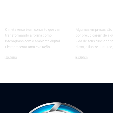
Metaverso: o que é,
Venceu o pro
como surgiu e qual a
judicial? Sai
relação com os
calcular o va
criptoativos
crédito traba
O metaverso é um conceito que vem
Algumas empresas são
transformando a forma como
por prejudicarem de al
interagimos com o ambiente digital.
vida de seus funcionári
Ele representa uma evolução…
disso, a ilustre Just.Te
Notícias
Notícias
4 de novembro de 2025
8 de março de 2023