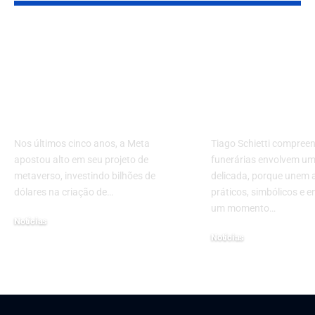
Meta e o Fim do
Urnas funerár
Sonho do Metaverso:
Como enten
Lições de
modelos, mat
Investimento e
escolhas com
Estratégia Digital
cuidado?
Nos últimos cinco anos, a Meta
Tiago Schietti compree
apostou alto em seu projeto de
funerárias envolvem um
metaverso, investindo bilhões de
delicada, porque unem 
dólares na criação de…
práticos, simbólicos e 
um momento…
Notícias
Notícias
11 de março de 2026
5 de maio de 2026