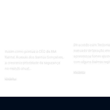
Proteção garantida: a
Bairros onde
importância da
aluguel mais 
certificação de
impactos fin
segurança para
e oportunida
empresas de carros
investimento
blindados
De acordo com Teciomar
mercado de locação em
Assim como pontua o CEO da RM
apresentou fortes ajust
Rental, Romulo dos Santos Gonçalves,
com alguns bairros reg
a crescente prioridade da segurança
no mundo atual…
Notícias
18 de setembro de 2025
Notícias
19 de setembro de 2024