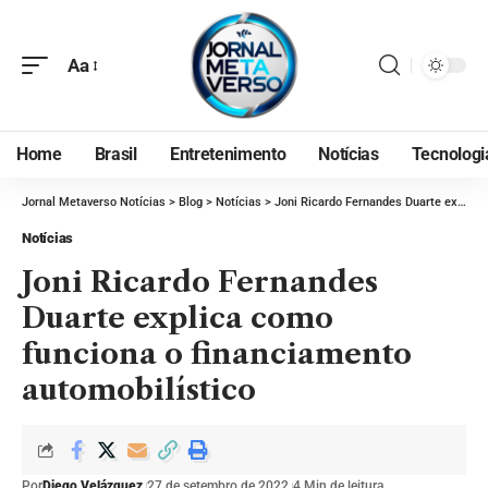
Aa
Home
Brasil
Entretenimento
Notícias
Tecnologi
Jornal Metaverso Notícias
>
Blog
>
Notícias
>
Joni Ricardo Fernandes Duarte explica como funciona o financiamento automobilístico
Notícias
Joni Ricardo Fernandes
Duarte explica como
funciona o financiamento
automobilístico
Por
Diego Velázquez
27 de setembro de 2022
4 Min de leitura