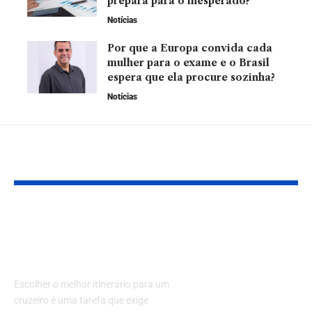
prepara para o inesperado?
Notícias
Por que a Europa convida cada
mulher para o exame e o Brasil
espera que ela procure sozinha?
Notícias
YOU MAY ALSO LIKE
Cruzeiros: Como
Por que inves
escolher o melhor
material gráf
itinerário?
empresa? Co
razões com a
Escolher o melhor itinerário para um
Gráfica e Ed
cruzeiro é uma tarefa que exige