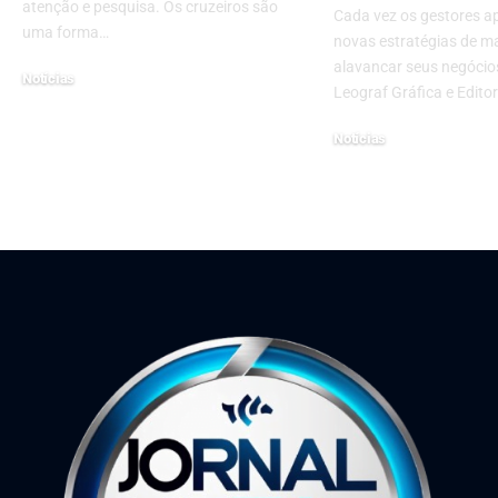
atenção e pesquisa. Os cruzeiros são
Cada vez os gestores 
uma forma…
novas estratégias de m
alavancar seus negócio
Notícias
Leograf Gráfica e Edito
28 de outubro de 2024
Notícias
5 de outubro de 2022