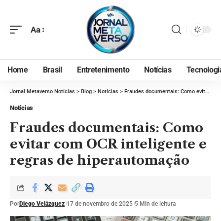
Aa
Home
Brasil
Entretenimento
Notícias
Tecnologi
Jornal Metaverso Notícias
>
Blog
>
Notícias
>
Fraudes documentais: Como evitar com OCR inteligente e regras de hiperautomação
Notícias
Fraudes documentais: Como
evitar com OCR inteligente e
regras de hiperautomação
Por
Diego Velázquez
17 de novembro de 2025
5 Min de leitura