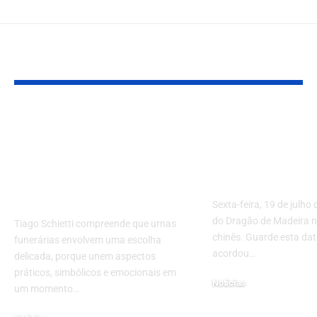
YOU MAY ALSO LIKE
Urnas funerárias:
Apagão Ciber
Como entender
Crise no Met
modelos, materiais e
O Mundo Do
escolhas com
pela Oligarq
cuidado?
Sexta-feira, 19 de julho
do Dragão de Madeira n
Tiago Schietti compreende que urnas
chinês. Guarde esta da
funerárias envolvem uma escolha
acordou…
delicada, porque unem aspectos
práticos, simbólicos e emocionais em
Notícias
um momento…
22 de julho de 2024