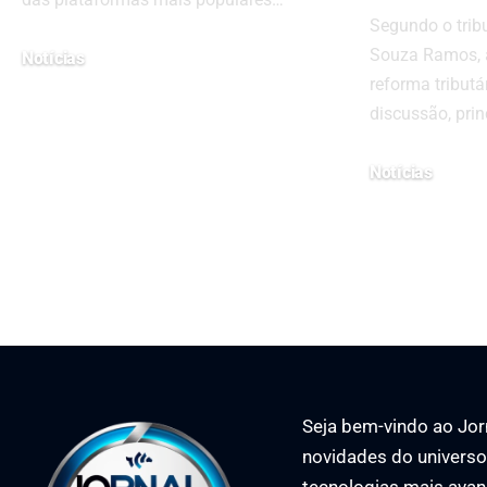
Segundo o trib
Souza Ramos, a
Notícias
reforma tribut
28 de outubro de 2024
discussão, pri
Notícias
27 de agosto de 20
Seja bem-vindo ao Jorn
novidades do universo 
tecnologias mais avan