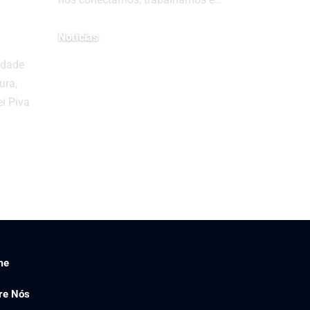
Notícias
27 de janeiro de 2025
idade
ura,
i Piva
me
re Nós