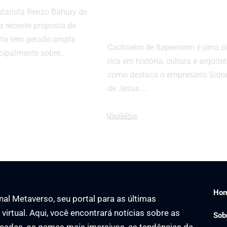
Sidnei Piva de
utarista Renzo Bahury de
Jesus
 recente proposta de
ária tem gerado ampla
Cachoeiro de Itapemirim é uma c
ncipalmente sobre…
rica em história, cultura e arquitet
como destaca o empresário Sidne
de Jesus.…
24
Notícias
18 de fevereiro de 2025
Ho
al Metaverso, seu portal para as últimas
virtual. Aqui, você encontrará notícias sobre as
Sob
çadas, os games mais imersivos, as tendências da