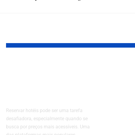
YOU MAY ALSO LIKE
Booking.com:
Refor
Como reservar
tributá
hotéis com
da cob
desconto?
imediat
necess
Reservar hotéis pode ser uma tarefa
abord
desafiadora, especialmente quando se
gradua
busca por preços mais acessíveis. Uma
das plataformas mais populares…