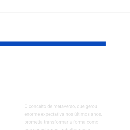
Metaverso falhou?
Descubra o que
deu errado na
promessa virtual
O conceito de metaverso, que gerou
de,
enorme expectativa nos últimos anos,
io
prometia transformar a forma como
nos conectamos, trabalhamos e…