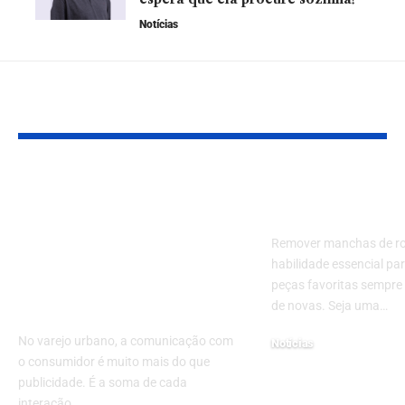
Notícias
YOU MAY ALSO LIKE
Como Luiz Felipe do
Como Remov
Valle Silva e a Rede
Manchas de 
Paz redefinem o
Remover manchas de r
relacionamento com
habilidade essencial pa
consumidores e
peças favoritas sempre
ganham o mercado
de novas. Seja uma…
No varejo urbano, a comunicação com
Notícias
o consumidor é muito mais do que
11 de outubro de 2024
publicidade. É a soma de cada
interação,…