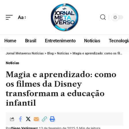
Aa
Home
Brasil
Entretenimento
Notícias
Tecnologi
Jornal Metaverso Notícias
>
Blog
>
Notícias
>
Magia e aprendizado: como os filmes da Disney transformam a educação infantil
Notícias
Magia e aprendizado: como
os filmes da Disney
transformam a educação
infantil
Por
Diego Velázquez
13 de fevereiro de 2025
5 Min de leitura