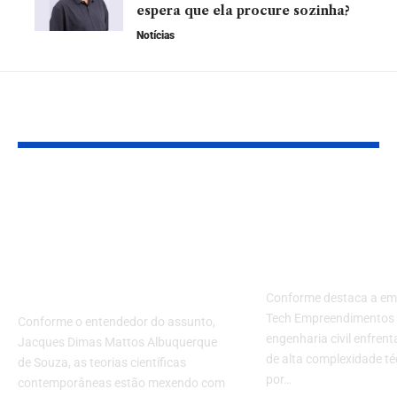
espera que ela procure sozinha?
Notícias
YOU MAY ALSO LIKE
Explorando novos
Estratégia, e
horizontes: o
e controle: S
encontro entre
mais sobre o 
ciência e ficção
na engenharia
científica
Conforme destaca a em
Tech Empreendimentos L
Conforme o entendedor do assunto,
engenharia civil enfren
Jacques Dimas Mattos Albuquerque
de alta complexidade té
de Souza, as teorias científicas
por…
contemporâneas estão mexendo com