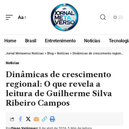
Aa
Home
Brasil
Entretenimento
Notícias
Tecnologi
Jornal Metaverso Notícias
>
Blog
>
Notícias
>
Dinâmicas de crescimento regional: O que revela a leitura de Guilherme Silva Ribeiro Campos
Notícias
Dinâmicas de crescimento
regional: O que revela a
leitura de Guilherme Silva
Ribeiro Campos
Por
Diego Velázquez
9 de abril de 2026
5 Min de leitura