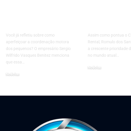
principais exercícios
certificação 
para treinar essa
segurança pa
habilidade nas
empresas de 
crianças
blindados
Você já refletiu sobre como
Assim como pontua o 
aperfeiçoar a coordenação motora
Rental, Romulo dos San
dos pequenos? O empresário Sergio
a crescente prioridade 
Wilfrido Vasques Benitez menciona
no mundo atual…
que essa…
Notícias
Notícias
19 de setembro de 2024
10 de maio de 2022