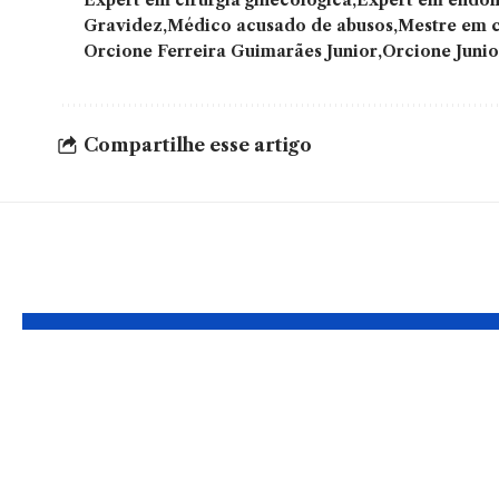
Gravidez
Médico acusado de abusos
Mestre em c
Orcione Ferreira Guimarães Junior
Orcione Junio
Compartilhe esse artigo
YOU MAY ALSO LIKE
Blefaroplastia e
Tipos d
rejuvenescimento
Entend
do olhar: Haeckel
cada e