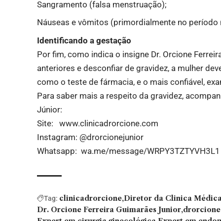
Sangramento (falsa menstruação);
Náuseas e vômitos (primordialmente no período 
Identificando a gestação
Por fim, como indica o insigne Dr. Orcione Ferre
anteriores e desconfiar de gravidez, a mulher de
como o teste de fármacia, e o mais confiável, e
Para saber mais a respeito da gravidez, acompan
Júnior:
Site:
www.clinicadrorcione.com
Instagram:
@drorcionejunior
Whatsapp:
wa.me/message/WRPY3TZTYVH3L1
clinicadrorcione
Diretor da Clinica Médica
Tag:
Dr. Orcione Ferreira Guimarães Junior
drorcione
Expert em cirurgia ginecológica
Expert em endom