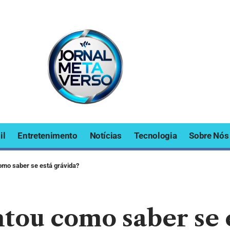
il
Entretenimento
Notícias
Tecnologia
Sobre Nós
omo saber se está grávida?
ntou como saber se 