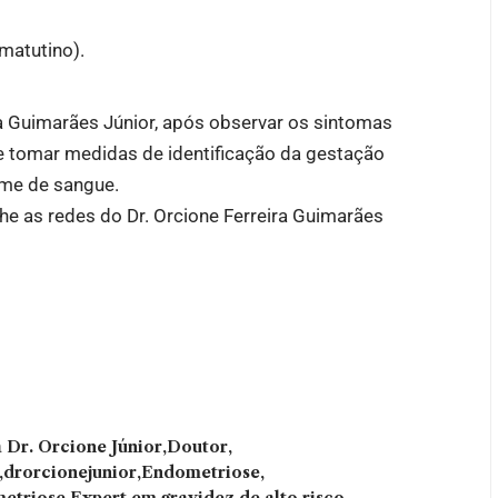
matutino).
ira Guimarães Júnior, após observar os sintomas
ve tomar medidas de identificação da gestação
xame de sangue.
he as redes do Dr. Orcione Ferreira Guimarães
 Dr. Orcione Júnior
Doutor
drorcionejunior
Endometriose
etriose
Expert em gravidez de alto risco