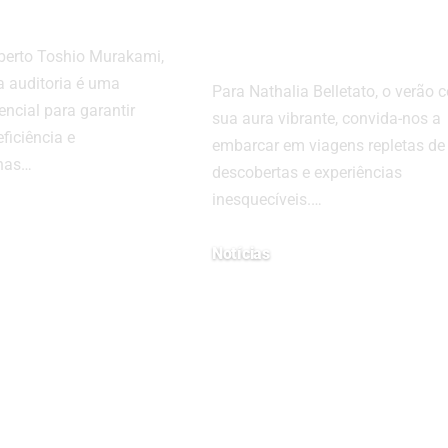
com Nathalia
Belletato
lberto Toshio Murakami,
a auditoria é uma
Para Nathalia Belletato, o verão 
ncial para garantir
sua aura vibrante, convida-nos a
eficiência e
embarcar em viagens repletas de
nas…
descobertas e experiências
inesquecíveis.…
26
Notícias
19 de fevereiro de 2024