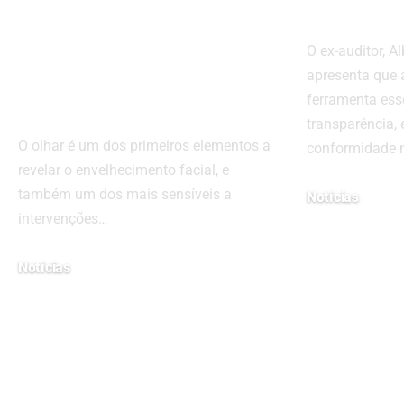
Cabral Moraes
precisa
sobre naturalidade
O ex-auditor, A
e precisão
apresenta que 
cirúrgica
ferramenta esse
transparência, 
O olhar é um dos primeiros elementos a
conformidade 
revelar o envelhecimento facial, e
também um dos mais sensíveis a
Notícias
intervenções…
20 de janeiro de 20
Notícias
22 de maio de 2026