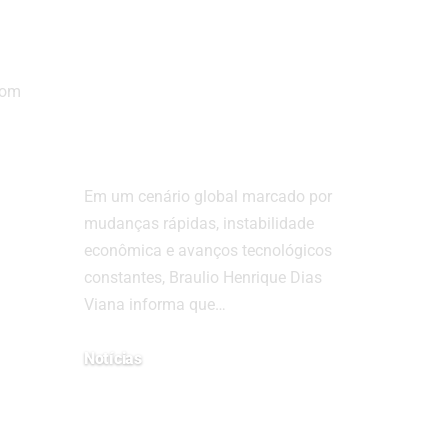
O segredo das
empresas que
crescem mesmo
com
em tempos de
incerteza
Em um cenário global marcado por
mudanças rápidas, instabilidade
econômica e avanços tecnológicos
constantes, Braulio Henrique Dias
Viana informa que…
Notícias
27 de outubro de 2025