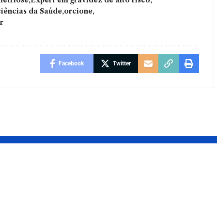
iências da Saúde
orcione
r
Facebook
Twitter
e auditoria:
Explorações sob
a o que
sol: a magia das
mpresa
viagens de verã