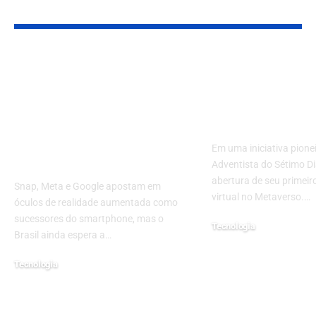
YOU MAY ALSO LIKE
A corrida dos óculos
Igreja Advent
inteligentes: por que
Sétimo Dia i
2026 é o ano em que
experiência 
Snap, Meta e Google
Metaverso
disputam o pós-
Em uma iniciativa pionei
smartphone
Adventista do Sétimo D
abertura de seu primeir
Snap, Meta e Google apostam em
virtual no Metaverso.…
óculos de realidade aumentada como
sucessores do smartphone, mas o
Tecnologia
Brasil ainda espera a…
6 de junho de 2024
Tecnologia
20 de julho de 2026