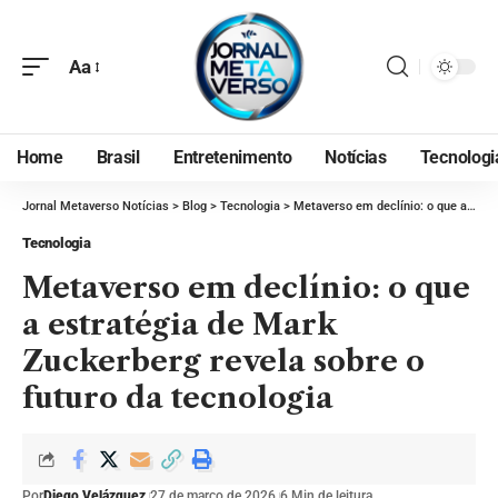
Aa
Home
Brasil
Entretenimento
Notícias
Tecnologi
Jornal Metaverso Notícias
>
Blog
>
Tecnologia
>
Metaverso em declínio: o que a estratégia de Mark Zuckerberg revela sobre o futuro da tecnologia
Tecnologia
Metaverso em declínio: o que
a estratégia de Mark
Zuckerberg revela sobre o
futuro da tecnologia
Por
Diego Velázquez
27 de março de 2026
6 Min de leitura