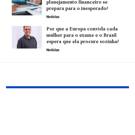
planejamento financeiro se
prepara para o inesperado?
Notícias
Por que a Europa convida cada
mulher para o exame e o Brasil
espera que ela procure sozinha?
Notícias
YOU MAY ALSO LIKE
Festival de Games,
O Impacto d
Metaverso e
Metaverso n
Realidades
Sociedade e 
Imersivas: O Futuro
Economia: U