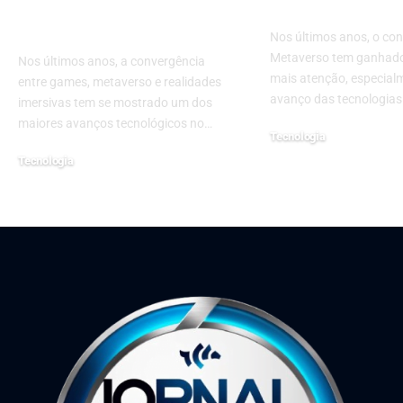
do Entretenimento
Era Digital
Digital
Nos últimos anos, o con
Metaverso tem ganhado
Nos últimos anos, a convergência
mais atenção, especial
entre games, metaverso e realidades
avanço das tecnologias
imersivas tem se mostrado um dos
maiores avanços tecnológicos no…
Tecnologia
4 de abril de 2025
Tecnologia
10 de março de 2025