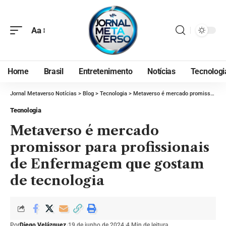
Aa
Home
Brasil
Entretenimento
Notícias
Tecnologi
Jornal Metaverso Notícias
>
Blog
>
Tecnologia
>
Metaverso é mercado promissor para profissionais de Enfermagem que gostam de tecnologia
Tecnologia
Metaverso é mercado
promissor para profissionais
de Enfermagem que gostam
de tecnologia
Por
Diego Velázquez
19 de junho de 2024
4 Min de leitura