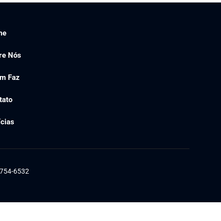
me
re Nós
m Faz
tato
ícias
1754-6532